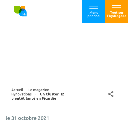
Menu
Tout sur
principal
l'hydrogène
Un Cluster H2
bientôt lancé en
Picardie
Accueil
-
Le magazine
Hynovations
-
Un Cluster H2
bientôt lancé en Picardie
le 31 octobre 2021