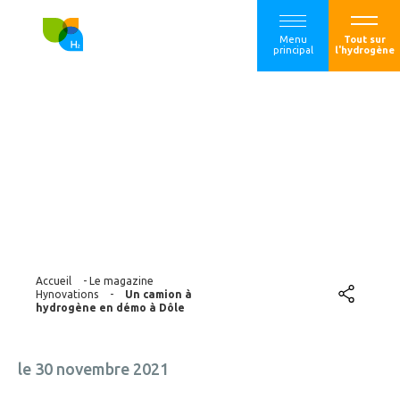
Menu
Tout sur
principal
l'hydrogène
Un camion à
hydrogène en
démo à Dôle
Accueil
-
Le magazine
Hynovations
-
Un camion à
hydrogène en démo à Dôle
le 30 novembre 2021