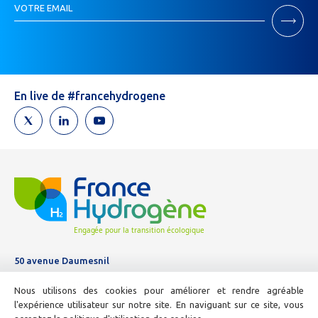
VOTRE EMAIL
Newsletter
Si
vous
êtes
un
humain,
En live de #francehydrogene
ne
remplissez
pas
ce
champ.
50 avenue Daumesnil
Tél :
01 44 11 10 04
Nous utilisons des cookies pour améliorer et rendre agréable
E-mail :
info@france-hydrogene.org
l'expérience utilisateur sur notre site. En naviguant sur ce site, vous