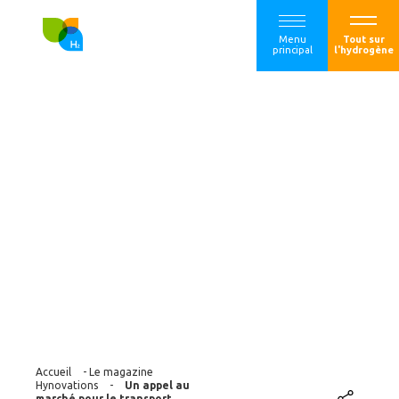
Menu
Tout sur
principal
l'hydrogène
Un appel au marché
pour le transport
d’hydrogène entre
la France et la
Belgique
Accueil
-
Le magazine
Hynovations
-
Un appel au
marché pour le transport