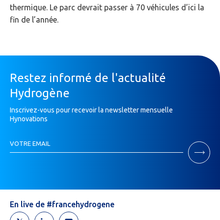
thermique. Le parc devrait passer à 70 véhicules d’ici la
fin de l’année.
Restez informé de l'actualité
Hydrogène
Inscrivez-vous pour recevoir la newsletter mensuelle
Hynovations
Inscription
VOTRE EMAIL
Newsletter
Si
vous
êtes
un
humain,
En live de #francehydrogene
ne