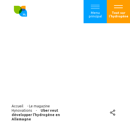
Menu
Tout sur
principal
l'hydrogène
Uber veut
développer
l’hydrogène en
Allemagne
Accueil
-
Le magazine
Hynovations
-
Uber veut
développer l’hydrogène en
Allemagne