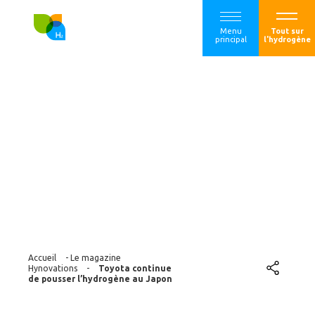
Menu
Tout sur
principal
l'hydrogène
Toyota continue de
pousser
l’hydrogène au
Japon
Accueil
-
Le magazine
Hynovations
-
Toyota continue
de pousser l’hydrogène au Japon