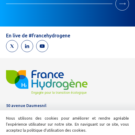
Newsletter
Si
vous
êtes
un
humain,
En live de #francehydrogene
ne
remplissez
pas
ce
champ.
50 avenue Daumesnil
Tél :
01 44 11 10 04
Nous utilisons des cookies pour améliorer et rendre agréable
E-mail :
info@france-hydrogene.org
l'expérience utilisateur sur notre site. En naviguant sur ce site, vous
acceptez la politique d'utilisation des cookies.