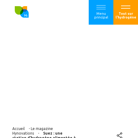
Menu
Tout sur
principal
l'hydrogène
Suez : une station
d’hydrogène
alimentée à partir
de déchets
ménagers
Accueil
-
Le magazine
Hynovations
-
Suez : une
station d’hydrogène alimentée à