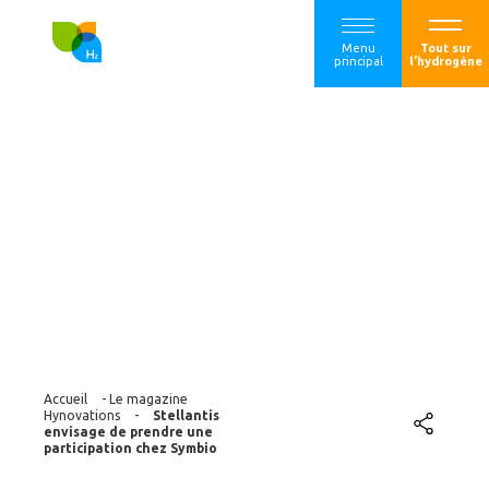
Menu
Tout sur
principal
l'hydrogène
Stellantis envisage
de prendre une
participation chez
Symbio
Accueil
-
Le magazine
Hynovations
-
Stellantis
envisage de prendre une
participation chez Symbio