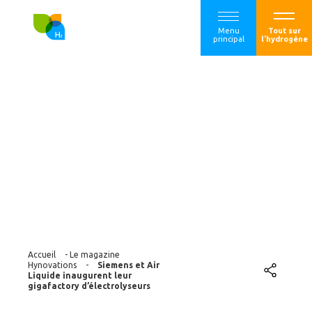
Menu
Tout sur
principal
l'hydrogène
Siemens et Air
Liquide inaugurent
leur gigafactory
d’électrolyseurs
Accueil
-
Le magazine
Hynovations
-
Siemens et Air
Liquide inaugurent leur
gigafactory d’électrolyseurs