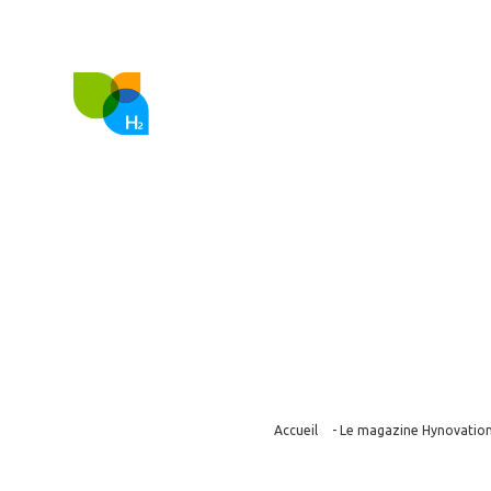
FR
EN
Nous co
Rolls-Royce av
Accueil
-
Le magazine Hynovatio