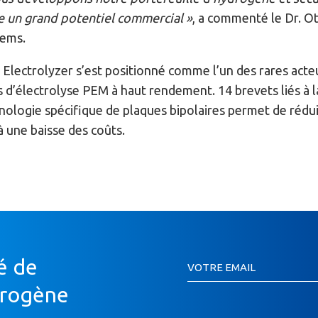
e un grand potentiel commercial »
, a commenté le Dr. Ot
tems.
Electrolyzer s’est positionné comme l’un des rares acteu
s d’électrolyse PEM à haut rendement. 14 brevets liés 
ologie spécifique de plaques bipolaires permet de réduire
à une baisse des coûts.
Inscription
é de
VOTRE EMAIL
Newsletter
Si
drogène
vous