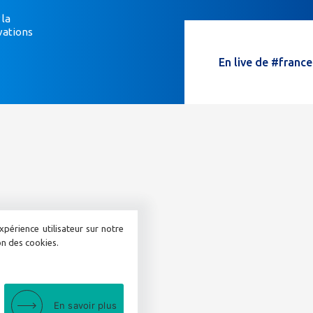
êtes
un
 la
vations
humain,
ne
En live de #franc
remplissez
pas
ce
champ.
xpérience utilisateur sur notre
ion des cookies.
En savoir plus