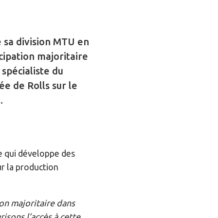
e sa division MTU en
cipation majoritaire
spécialiste du
ée de Rolls sur le
.
se qui développe des
r la production
on majoritaire dans
isons l’accès à cette