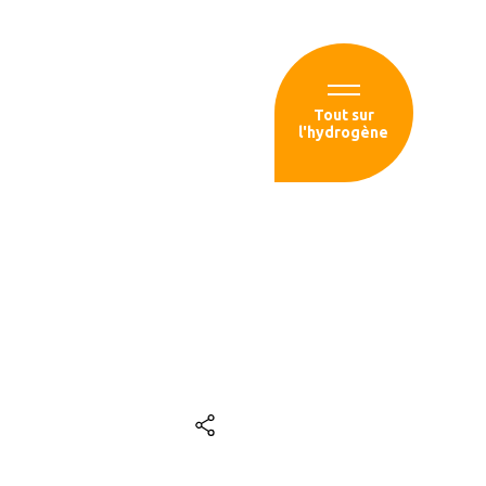
Espace membre
Tout sur
l'hydrogène
sources
’hydrogène