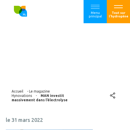
Menu
Tout sur
principal
l'hydrogène
MAN investit
massivement dans
l’électrolyse
Accueil
-
Le magazine
Hynovations
-
MAN investit
massivement dans l’électrolyse
le 31 mars 2022