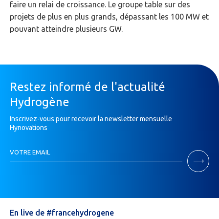
faire un relai de croissance. Le groupe table sur des
projets de plus en plus grands, dépassant les 100 MW et
pouvant atteindre plusieurs GW.
Restez informé de l'actualité
Hydrogène
Inscrivez-vous pour recevoir la newsletter mensuelle
Hynovations
Inscription
VOTRE EMAIL
Newsletter
Si
vous
êtes
un
humain,
En live de #francehydrogene