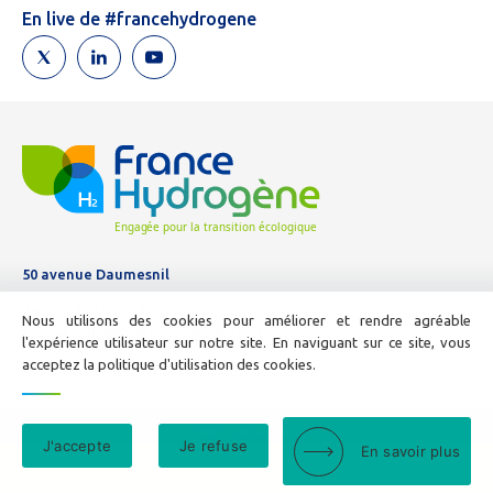
humain,
En live de #francehydrogene
ne
remplissez
pas
ce
champ.
50 avenue Daumesnil
Tél :
01 44 11 10 04
Nous utilisons des cookies pour améliorer et rendre agréable
E-mail :
info@france-hydrogene.org
l'expérience utilisateur sur notre site. En naviguant sur ce site, vous
acceptez la politique d'utilisation des cookies.
Nous contacter
J'accepte
Je refuse
En savoir plus
Mentions légales
© France Hydrogène - 2026