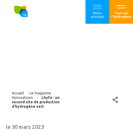
Menu
Tout sur
principal
l'hydrogène
Lhyfe : un second
site de production
d’hydrogène vert
Accueil
-
Le magazine
Hynovations
-
Lhyfe : un
second site de production
d’hydrogène vert
le 30 mars 2023