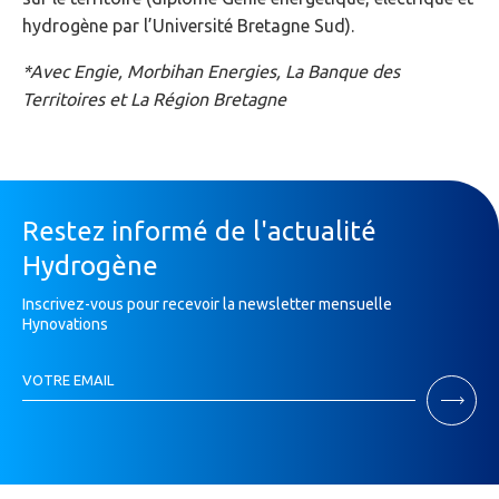
hydrogène par l’Université Bretagne Sud).
*Avec Engie, Morbihan Energies, La Banque des
Territoires et La Région Bretagne
Restez informé de l'actualité
Hydrogène
Inscrivez-vous pour recevoir la newsletter mensuelle
Hynovations
Inscription
VOTRE EMAIL
Newsletter
Si
vous
êtes
un