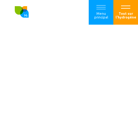
Menu
Tout sur
principal
l'hydrogène
Lhyfe et Elyse
Energy vont faire
de l’e-méthanol à
Saint-Nazaire pour
le transport
maritime