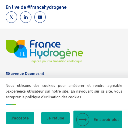
humain,
En live de #francehydrogene
ne
remplissez
pas
ce
champ.
50 avenue Daumesnil
Tél :
01 44 11 10 04
Nous utilisons des cookies pour améliorer et rendre agréable
E-mail :
info@france-hydrogene.org
l'expérience utilisateur sur notre site. En naviguant sur ce site, vous
acceptez la politique d'utilisation des cookies.
Nous contacter
J'accepte
Je refuse
En savoir plus
Mentions légales
© France Hydrogène - 2026