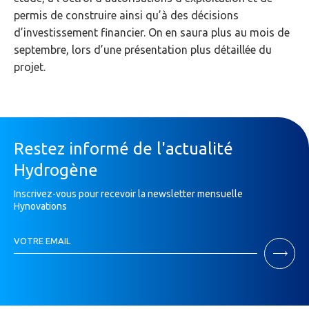
permis de construire ainsi qu’à des décisions
d’investissement financier. On en saura plus au mois de
septembre, lors d’une présentation plus détaillée du
projet.
Restez informé de l'actualité
Hydrogène
Inscrivez-vous pour recevoir la newsletter mensuelle
Hynovations
Inscription
VOTRE EMAIL
Newsletter
Si
vous
êtes
un