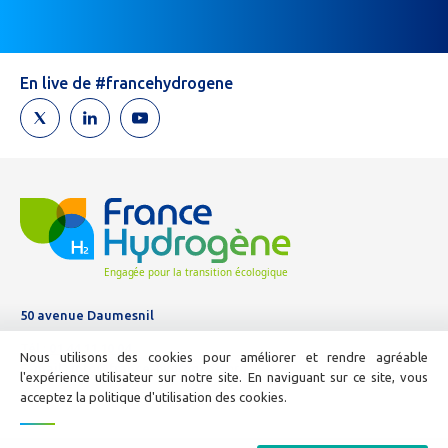
vous
êtes
un
humain,
En live de #francehydrogene
ne
remplissez
pas
ce
champ.
50 avenue Daumesnil
Tél :
01 44 11 10 04
Nous utilisons des cookies pour améliorer et rendre agréable
E-mail :
info@france-hydrogene.org
l'expérience utilisateur sur notre site. En naviguant sur ce site, vous
acceptez la politique d'utilisation des cookies.