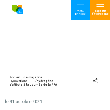
Menu
Tout sur
principal
l'hydrogène
L’hydrogène
s’affiche à la
Journée de la PFA
Accueil
-
Le magazine
Hynovations
-
L’hydrogène
s’affiche à la Journée de la PFA
le 31 octobre 2021