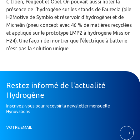
Citroën, Peugeot et Opel. On pouvait aussi noter la
présence de l’hydrogène sur les stands de Faurecia (pile
H2Motive de Symbio et réservoir d’hydrogène) et de
Michelin (pneu concept avec 46 % de matières recyclées
et appliqué sur le prototype LMP2 à hydrogène Mission
H24). Une façon de montrer que l’électrique à batterie
n’est pas la solution unique.
Restez informé de l'actualité
Hydrogène
Inscrivez-vous pour recevoir la newsletter mensuelle
Hynovations
Inscription
VOTRE EMAIL
Newsletter
Si