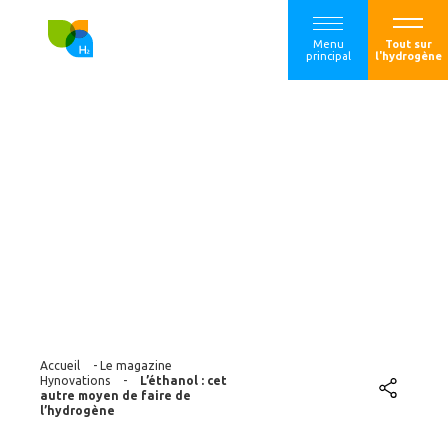
Menu
Tout sur
principal
l'hydrogène
L’éthanol : cet
autre moyen de
faire de
l’hydrogène
Accueil
-
Le magazine
Hynovations
-
L’éthanol : cet
autre moyen de faire de
l’hydrogène