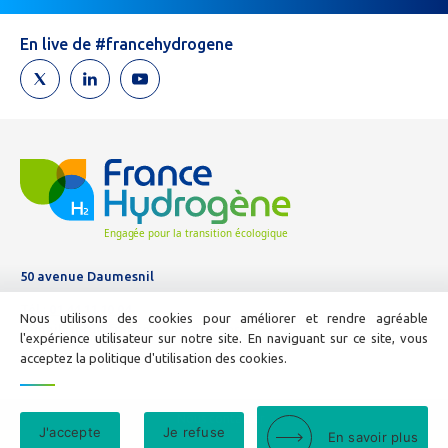
un
humain,
En live de #francehydrogene
ne
remplissez
pas
ce
champ.
50 avenue Daumesnil
Tél :
01 44 11 10 04
Nous utilisons des cookies pour améliorer et rendre agréable
E-mail :
info@france-hydrogene.org
l'expérience utilisateur sur notre site. En naviguant sur ce site, vous
acceptez la politique d'utilisation des cookies.
Nous contacter
J'accepte
Je refuse
En savoir plus
Mentions légales