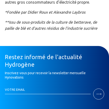
autres gros consommateurs d’électricité propre.
*Fondée par Didier Roux et Alexandre Laybros
**Issu de sous-produits de la culture de betterave, de
paille de blé et d’autres résidus de l’industrie sucrière
Restez informé de l'actualité
Hydrogène
Inscrivez-vous pour recevoir la newsletter mensuelle
Hynovations
Inscription
VOTRE EMAIL
Newsletter
Si
vous
êtes