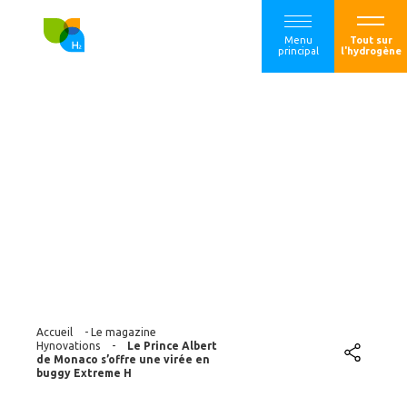
Menu
Tout sur
principal
l'hydrogène
Le Prince Albert de
Monaco s’offre une
virée en buggy
Extreme H
Accueil
-
Le magazine
Hynovations
-
Le Prince Albert
de Monaco s’offre une virée en
buggy Extreme H