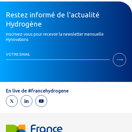
Restez informé de l'actualité
Hydrogène
Inscrivez-vous pour recevoir la newsletter mensuelle
Hynovations
Inscription
VOTRE EMAIL
Newsletter
Si
vous
êtes
un
humain,
En live de #francehydrogene
ne
remplissez
pas
ce
champ.