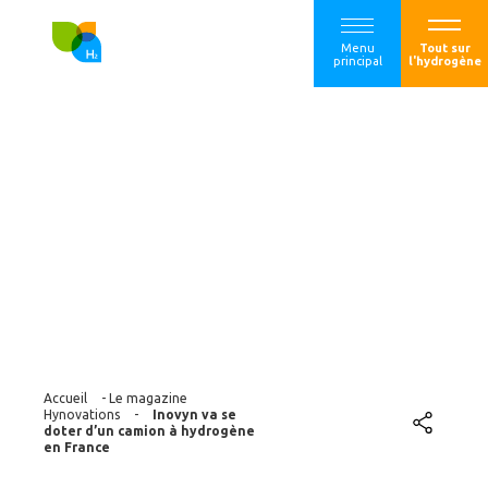
Menu
Tout sur
principal
l'hydrogène
Inovyn va se doter
d’un camion à
hydrogène en
France
Accueil
-
Le magazine
Hynovations
-
Inovyn va se
doter d’un camion à hydrogène
en France