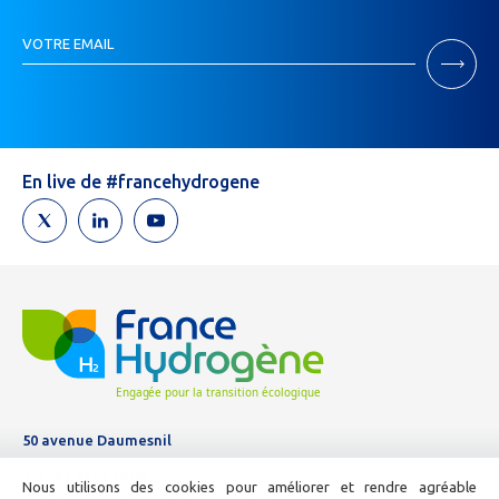
Inscription
VOTRE EMAIL
Newsletter
Si
vous
êtes
un
humain,
En live de #francehydrogene
ne
remplissez
pas
ce
champ.
50 avenue Daumesnil
Tél :
01 44 11 10 04
Nous utilisons des cookies pour améliorer et rendre agréable