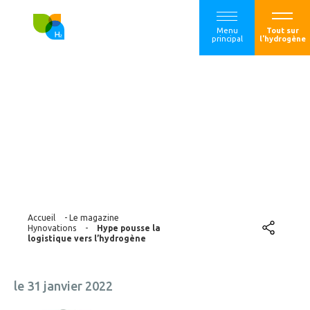
Menu
Tout sur
principal
l'hydrogène
Hype pousse la
logistique vers
l’hydrogène
Accueil
-
Le magazine
Hynovations
-
Hype pousse la
logistique vers l’hydrogène
le 31 janvier 2022