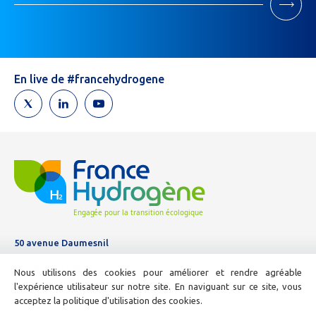
Si
vous
êtes
un
humain,
En live de #francehydrogene
ne
remplissez
pas
ce
champ.
50 avenue Daumesnil
Tél :
01 44 11 10 04
Nous utilisons des cookies pour améliorer et rendre agréable
E-mail :
info@france-hydrogene.org
l'expérience utilisateur sur notre site. En naviguant sur ce site, vous
acceptez la politique d'utilisation des cookies.