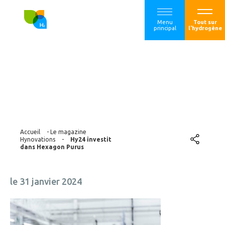
Menu
Tout sur
principal
l'hydrogène
Hy24 investit dans
Hexagon Purus
Accueil
-
Le magazine
Hynovations
-
Hy24 investit
dans Hexagon Purus
le 31 janvier 2024