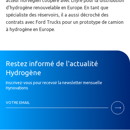
acteur norvégien coopère avec Lhyfe pour la distribution
d’hydrogène renouvelable en Europe. En tant que
spécialiste des réservoirs, il a aussi décroché des
contrats avec Ford Trucks pour un prototype de camion
à hydrogène en Europe.
Restez informé de l'actualité
Hydrogène
Inscrivez-vous pour recevoir la newsletter mensuelle
Hynovations
Inscription
VOTRE EMAIL
Newsletter
Si
vous
êtes
un