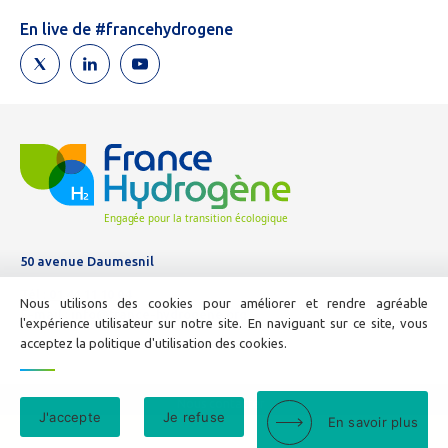
humain,
En live de #francehydrogene
ne
remplissez
pas
ce
champ.
50 avenue Daumesnil
Tél :
01 44 11 10 04
Nous utilisons des cookies pour améliorer et rendre agréable
E-mail :
info@france-hydrogene.org
l'expérience utilisateur sur notre site. En naviguant sur ce site, vous
acceptez la politique d'utilisation des cookies.
Nous contacter
J'accepte
Je refuse
En savoir plus
Mentions légales