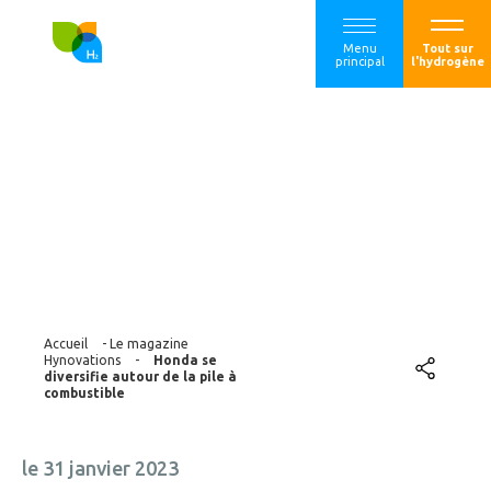
Menu
Tout sur
principal
l'hydrogène
Honda se diversifie
autour de la pile à
combustible
Accueil
-
Le magazine
Hynovations
-
Honda se
diversifie autour de la pile à
combustible
le 31 janvier 2023