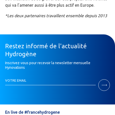
qui va l’amener aussi à être plus actif en Europe.
*Les deux partenaires travaillent ensemble depuis 2013
Restez informé de l'actualité
Hydrogène
Inscrivez-vous pour recevoir la newsletter mensuelle
Hynovations
Inscription
VOTRE EMAIL
Newsletter
Si
vous
êtes
un
humain,
En live de #francehydrogene