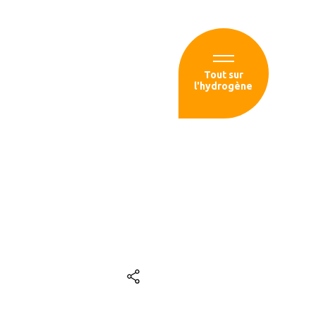
Espace membre
Tout sur
l'hydrogène
sources
ns les projets