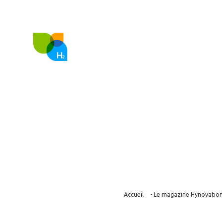
FR
EN
Nous co
HDF Energy : d
de centrales
Accueil
-
Le magazine Hynovatio