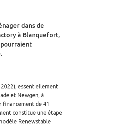
ménager dans de
actory à Blanquefort,
 pourraient
.
n 2022), essentiellement
rbade et Newgen, à
un financement de 41
ment constitue une étape
du modèle Renewstable