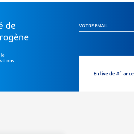
Inscription
é de
VOTRE EMAIL
Newsletter
Si
drogène
vous
êtes
un
 la
vations
humain,
ne
En live de #franc
remplissez
pas
ce
champ.