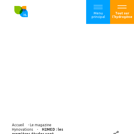
Menu
Tout sur
principal
l'hydrogène
H2MED : les
premières études
vont commencer
pour le tronçon
BarMar
Accueil
-
Le magazine
Hynovations
-
H2MED : les
premières études vont