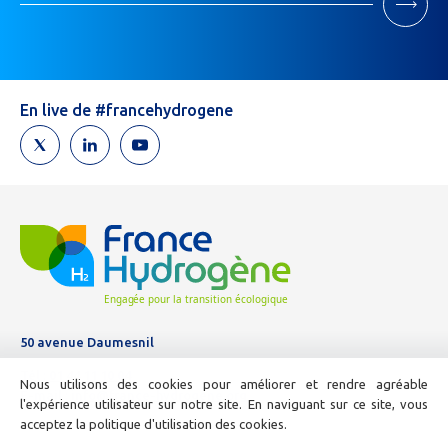
Si
vous
êtes
un
humain,
En live de #francehydrogene
ne
remplissez
pas
ce
champ.
50 avenue Daumesnil
Tél :
01 44 11 10 04
Nous utilisons des cookies pour améliorer et rendre agréable
E-mail :
info@france-hydrogene.org
l'expérience utilisateur sur notre site. En naviguant sur ce site, vous
acceptez la politique d'utilisation des cookies.