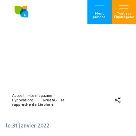
Menu
Tout sur
principal
l'hydrogène
GreenGT se
rapproche de
Liebherr
Accueil
-
Le magazine
Hynovations
-
GreenGT se
rapproche de Liebherr
le 31 janvier 2022