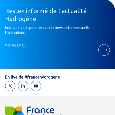
Restez informé de l'actualité
Hydrogène
Inscrivez-vous pour recevoir la newsletter mensuelle
Hynovations
Inscription
VOTRE EMAIL
Newsletter
Si
vous
êtes
un
humain,
En live de #francehydrogene
ne
remplissez
pas
ce
champ.