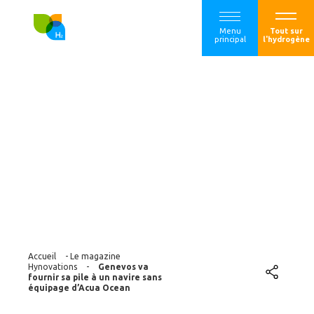
Menu
Tout sur
principal
l'hydrogène
Genevos va fournir
sa pile à un navire
sans équipage
d’Acua Ocean
Accueil
-
Le magazine
Hynovations
-
Genevos va
fournir sa pile à un navire sans
équipage d’Acua Ocean