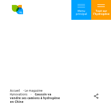
Menu
Tout sur
principal
l'hydrogène
Gaussin va vendre
ses camions à
hydrogène en
Chine
Accueil
-
Le magazine
Hynovations
-
Gaussin va
vendre ses camions à hydrogène
en Chine