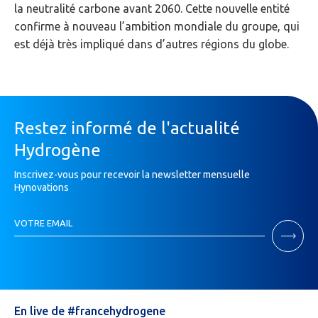
la neutralité carbone avant 2060. Cette nouvelle entité
confirme à nouveau l’ambition mondiale du groupe, qui
est déjà très impliqué dans d’autres régions du globe.
Restez informé de l'actualité
Hydrogène
Inscrivez-vous pour recevoir la newsletter mensuelle
Hynovations
Inscription
VOTRE EMAIL
Newsletter
Si
vous
êtes
un
humain,
En live de #francehydrogene