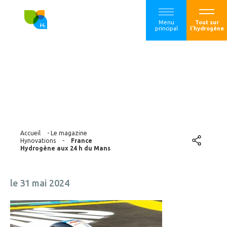
Menu
Tout sur
principal
l'hydrogène
France Hydrogène
aux 24 h du Mans
Accueil
-
Le magazine
Hynovations
-
France
Hydrogène aux 24 h du Mans
le 31 mai 2024