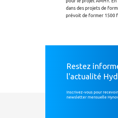
pour le projet AMHY. En 
dans des projets de form
prévoit de former 1500 
Restez inform
l'actualité Hy
Inscrivez-vous pour recevoir
newsletter mensuelle Hyno