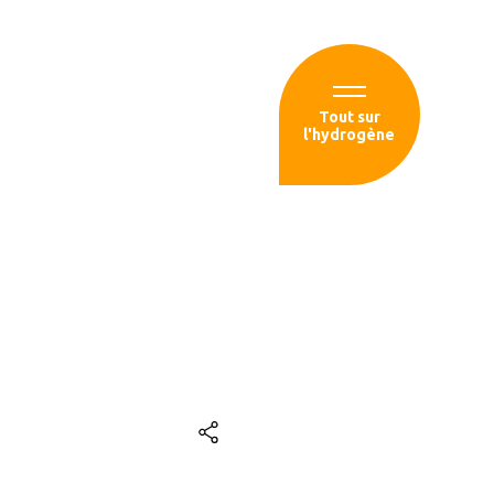
Espace membre
Tout sur
l'hydrogène
sources
AMI France