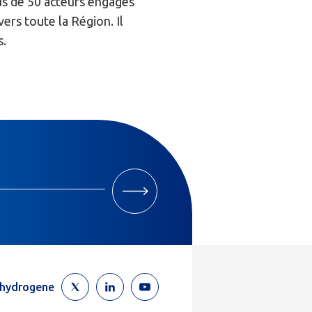
us de 50 acteurs engagés
ers toute la Région. Il
s.
M'INSCRIRE
ehydrogene