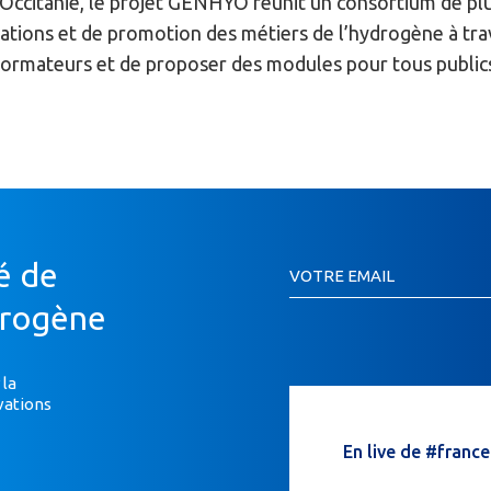
Occitanie, le projet GENHYO réunit un consortium de pl
ations et de promotion des métiers de l’hydrogène à trav
formateurs et de proposer des modules pour tous public
Inscription
é de
VOTRE EMAIL
Newsletter
Si
drogène
vous
êtes
un
 la
vations
humain,
ne
En live de #franc
remplissez
pas