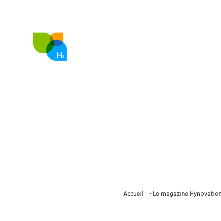
FR
EN
Nous co
Formation : l’
2030
Accueil
-
Le magazine Hynovatio