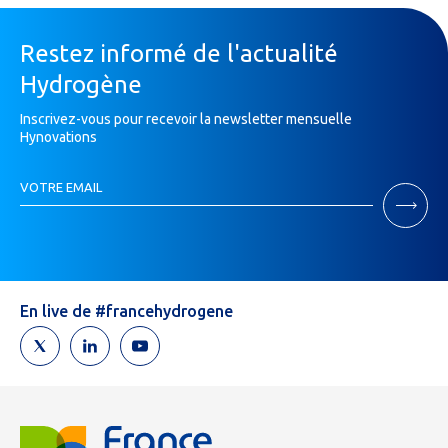
Restez informé de l'actualité
Hydrogène
Inscrivez-vous pour recevoir la newsletter mensuelle
Hynovations
Inscription
VOTRE EMAIL
Newsletter
Si
vous
êtes
un
humain,
En live de #francehydrogene
ne
remplissez
pas
ce
champ.