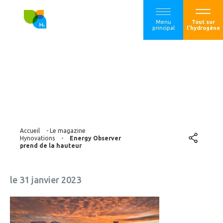
Menu
Tout sur
principal
l'hydrogène
Energy Observer
prend de la hauteur
Accueil
-
Le magazine
Hynovations
-
Energy Observer
prend de la hauteur
le 31 janvier 2023