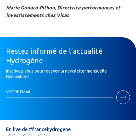
Marie Godard-Pithon, Directrice performances et
investissements chez Vicat
Restez informé de l'actualité
Hydrogène
Inscrivez-vous pour recevoir la newsletter mensuelle
Hynovations
Inscription
VOTRE EMAIL
Newsletter
Si
vous
êtes
un
humain,
En live de #francehydrogene
ne