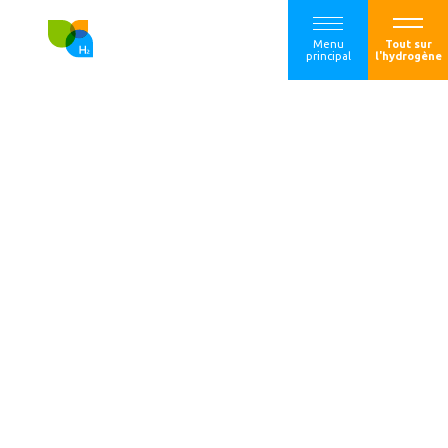
Menu
Tout sur
principal
l'hydrogène
Edito de Marie
Godard-Pithon,
Directrice
performances et
investissements
chez Vicat