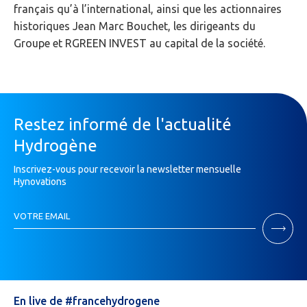
français qu’à l’international, ainsi que les actionnaires
historiques Jean Marc Bouchet, les dirigeants du
Groupe et RGREEN INVEST au capital de la société.
Restez informé de l'actualité
Hydrogène
Inscrivez-vous pour recevoir la newsletter mensuelle
Hynovations
Inscription
VOTRE EMAIL
Newsletter
Si
vous
êtes
un
humain,
En live de #francehydrogene