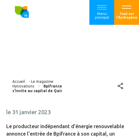
Menu
Tout sur
principal
l'hydrogène
Bpifrance s’invite
au capital de Qair
Accueil
-
Le magazine
Hynovations
-
Bpifrance
s’invite au capital de Qair
le 31 janvier 2023
Le producteur indépendant d’énergie renouvelable
annonce l’entrée de Bpifrance à son capital, un