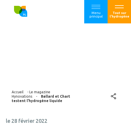
Menu
Tout sur
principal
l'hydrogène
Ballard et Chart
testent
l’hydrogène liquide
Accueil
-
Le magazine
Hynovations
-
Ballard et Chart
testent l’hydrogène liquide
le 28 février 2022