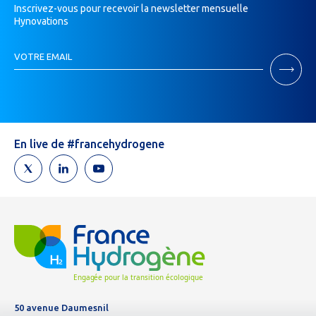
Inscrivez-vous pour recevoir la newsletter mensuelle
Hynovations
Inscription
VOTRE EMAIL
Newsletter
Si
vous
êtes
un
humain,
En live de #francehydrogene
ne
remplissez
pas
ce
champ.
50 avenue Daumesnil