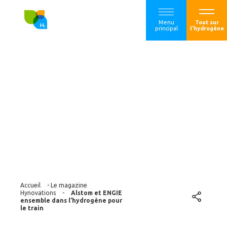
Menu
Tout sur
principal
l'hydrogène
Alstom et ENGIE
ensemble dans
l’hydrogène pour le
train
Accueil
-
Le magazine
Hynovations
-
Alstom et ENGIE
ensemble dans l’hydrogène pour
le train