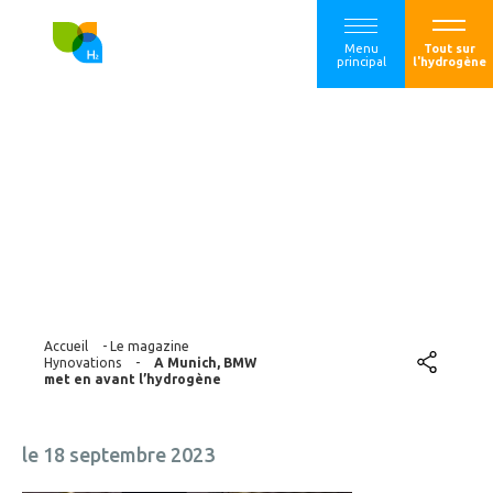
Menu
Tout sur
principal
l'hydrogène
A Munich, BMW
met en avant
l’hydrogène
Accueil
-
Le magazine
Hynovations
-
A Munich, BMW
met en avant l’hydrogène
le 18 septembre 2023