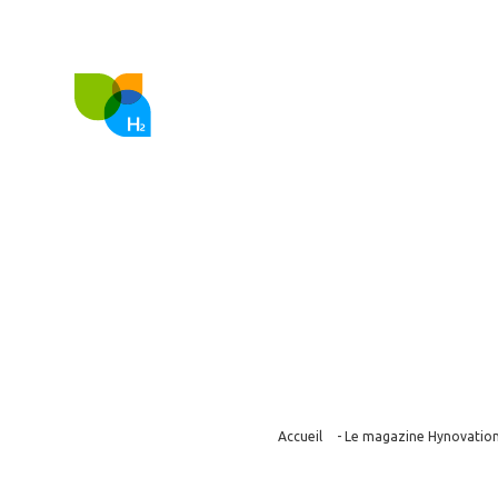
FR
EN
Nous co
Accueil
-
Le magazine Hynovatio