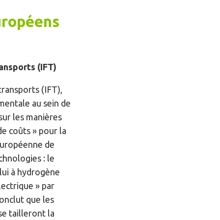
uropéens
ansports (IFT)
ransports (IFT),
mentale au sein de
sur les manières
de coûts » pour la
 européenne de
hnologies : le
elui à hydrogène
lectrique » par
onclut que les
e tailleront la