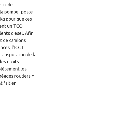
prix de
 la pompe -poste
€/kg pour que ces
ient un TCO
lents diesel. Afin
t de camions
nces, l’ICCT
ransposition de la
les droits
plètement les
péages routiers «
 fait en