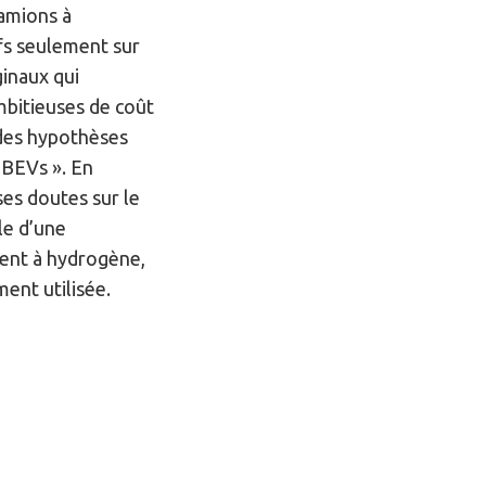
camions à
fs seulement sur
inaux qui
bitieuses de coût
des hypothèses
 BEVs ». En
ses doutes sur le
le d’une
ment à hydrogène,
ment utilisée.