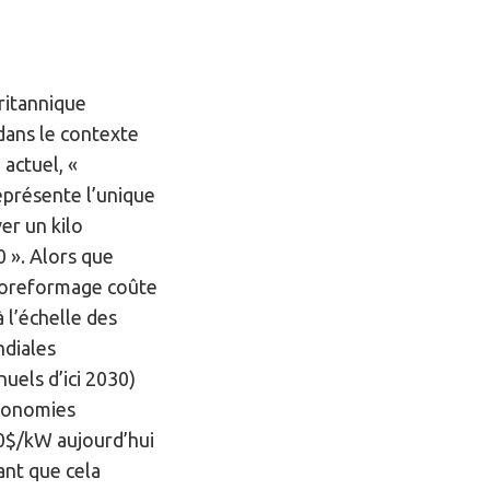
ritannique
dans le contexte
actuel, «
eprésente l’unique
er un kilo
0 ». Alors que
poreformage coûte
à l’échelle des
ndiales
uels d’ici 2030)
économies
0$/kW aujourd’hui
ant que cela