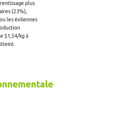
rentissage plus
aires (23%),
 ou les éoliennes
roduction
e $1,54/kg à
atteint.
ronnementale