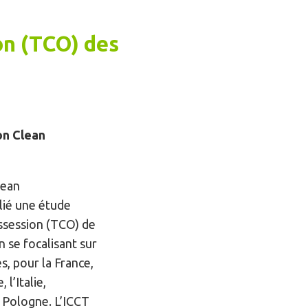
ion (TCO) des
on Clean
lean
lié une étude
ossession (TCO) de
 se focalisant sur
, pour la France,
l’Italie,
a Pologne. L’ICCT