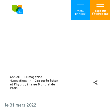
Menu
Tout sur
principal
l'hydrogène
Cap sur le futur et
l’hydrogène au
Mondial de Paris
Accueil
-
Le magazine
Hynovations
-
Cap sur le futur
et l’hydrogène au Mondial de
Paris
le 31 mars 2022