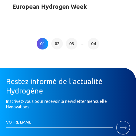
European Hydrogen Week
01
02
03
…
04
Restez informé de l'actualité
Hydrogène
Inscrivez-vous pour recevoir la newsletter mensuelle
Hynovations
Inscription
VOTRE EMAIL
Newsletter
Si
vous