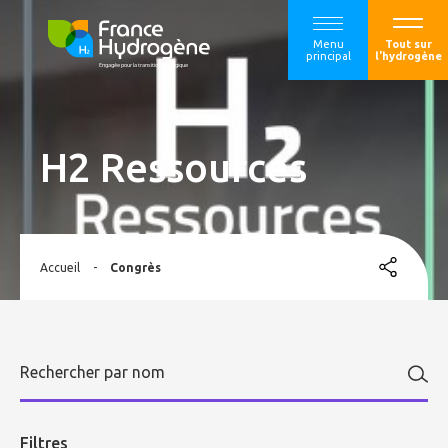
Menu
Tout sur
principal
l'hydrogène
H2 Ressources
Accueil
-
Congrès
Filtres