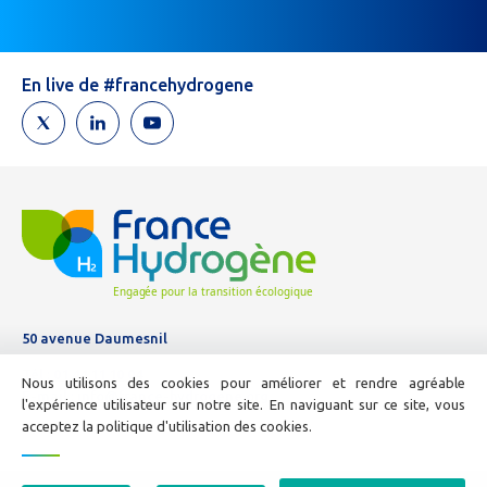
êtes
un
humain,
En live de #francehydrogene
ne
remplissez
pas
ce
champ.
50 avenue Daumesnil
Tél :
01 44 11 10 04
Nous utilisons des cookies pour améliorer et rendre agréable
E-mail :
info@france-hydrogene.org
l'expérience utilisateur sur notre site. En naviguant sur ce site, vous
acceptez la politique d'utilisation des cookies.