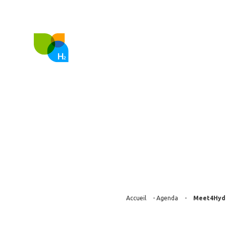
FR
EN
Nous co
Meet4Hydrogen
Accueil
-
Agenda
-
Meet4Hydr