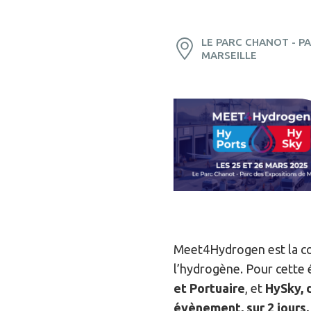
LE PARC CHANOT - P
MARSEILLE
Meet4Hydrogen est la con
l’hydrogène. Pour cette 
et Portuaire
, et
HySky, 
évènement, sur 2 jours,