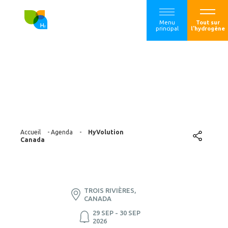
Menu
Tout sur
principal
l'hydrogène
HyVolution Canada
Accueil
-
Agenda
-
HyVolution
Canada
TROIS RIVIÈRES,
CANADA
29 SEP - 30 SEP
2026