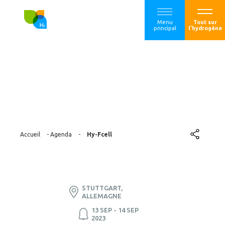
Menu
Tout sur
principal
l'hydrogène
Hy-Fcell
Accueil
-
Agenda
-
Hy-Fcell
STUTTGART,
ALLEMAGNE
13 SEP - 14 SEP
2023