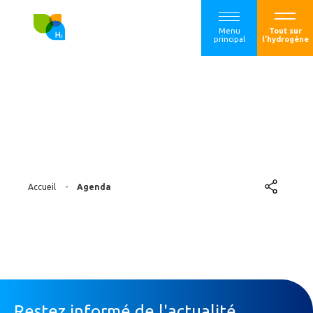
Menu
Tout sur
principal
l'hydrogène
Agenda
Accueil
-
Agenda
Restez informé de l'actualité