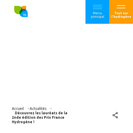
Menu
Tout sur
principal
l'hydrogène
Découvrez les
lauréats de la 2nde
édition des Prix
France Hydrogène !
Accueil
-
Actualités
-
Découvrez les lauréats de la
2nde édition des Prix France
Hydrogène !