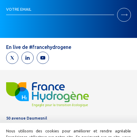
Inscription
VOTRE EMAIL
Newsletter
Si
vous
êtes
un
humain,
En live de #francehydrogene
ne
remplissez
pas
ce
champ.
50 avenue Daumesnil
Tél :
01 44 11 10 04
Nous utilisons des cookies pour améliorer et rendre agréable
E-mail :
info@france-hydrogene.org