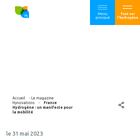
Menu
Tout sur
principal
l'hydrogène
France Hydrogène :
un manifeste pour
la mobilité
Accueil
-
Le magazine
Hynovations
-
France
Hydrogène : un manifeste pour
la mobilité
le 31 mai 2023