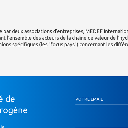
 par deux associations d’entreprises, MEDEF International
rant l’ensemble des acteurs de la chaîne de valeur de l’
ons spécifiques (les "focus pays") concernant les diffé
Inscription
é de
VOTRE EMAIL
Newsletter
Si
drogène
vous
êtes
un
 la