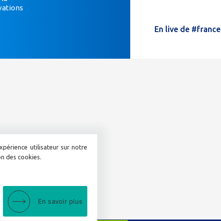
vations
humain,
ne
En live de #franc
remplissez
pas
ce
champ.
xpérience utilisateur sur notre
ion des cookies.
En savoir plus