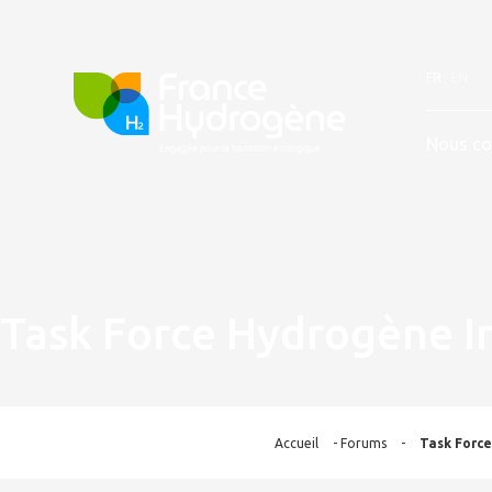
FR
EN
Nous co
Task Force Hydrogène I
Accueil
-
Forums
-
Task Forc